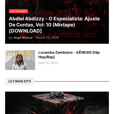
HIP HOP/RAP
Abdiel Abdizzy - O Especialista: Ajuste
De Contas, Vol: 10 (Mixtape)
[DOWNLOAD]
by
Ango Múzica
-
March 23, 2026
Lucamba Zambiano - GÊNESIS [Hip
Hop/Rap]
April 19, 2025
ÚLTIMAS EP’S