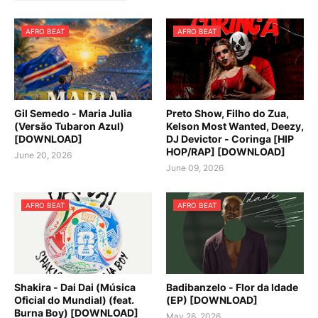
AFRO BEAT
AFRO BEAT
Gil Semedo - Maria Julia
Preto Show, Filho do Zua,
(Versão Tubaron Azul)
Kelson Most Wanted, Deezy,
[DOWNLOAD]
DJ Devictor - Coringa [HIP
HOP/RAP] [DOWNLOAD]
June 20, 2026
June 09, 2026
AFRO BEAT
AFRO BEAT
Shakira - Dai Dai (Música
Badibanzelo - Flor da Idade
Oficial do Mundial) (feat.
(EP) [DOWNLOAD]
Burna Boy) [DOWNLOAD]
May 26, 2026