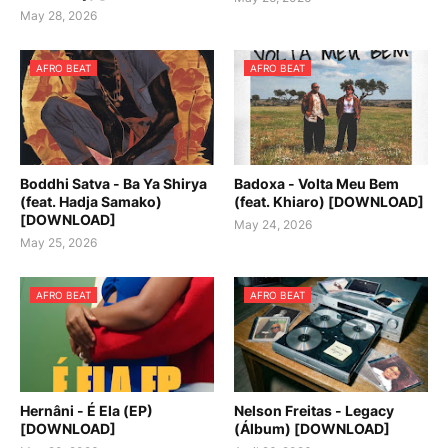
May 28, 2026
AFRO BEAT
AFRO BEAT
Boddhi Satva - Ba Ya Shirya
Badoxa - Volta Meu Bem
(feat. Hadja Samako)
(feat. Khiaro) [DOWNLOAD]
[DOWNLOAD]
May 24, 2026
May 25, 2026
AFRO BEAT
AFRO BEAT
Hernâni - É Ela (EP)
Nelson Freitas - Legacy
[DOWNLOAD]
(Álbum) [DOWNLOAD]