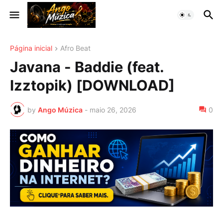
Página inicial
Afro Beat
Javana - Baddie (feat.
Izztopik) [DOWNLOAD]
by
Ango Múzica
-
maio 26, 2026
0