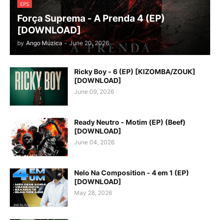
EPS
Força Suprema - A Prenda 4 (EP)
[DOWNLOAD]
by
Ango Múzica
-
June 20, 2026
Ricky Boy - 6 (EP) [KIZOMBA/ZOUK]
[DOWNLOAD]
June 09, 2026
Ready Neutro - Motim (EP) (Beef)
[DOWNLOAD]
June 04, 2026
Nelo Na Composition - 4 em 1 (EP)
[DOWNLOAD]
May 28, 2026