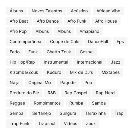
Álbuns
Novos Talentos
Acústico
African Vibe
Afro Beat
Afro Dance
Afro Funk
Afro House
Afro Pop
Álbuns
Àlbuns
Amapiano
Contemporânea
Coupé de Calé
DanceHall
Eps
Fado
Funk
Ghetto Zouk
Gospel
Hip Hop/Rap
Instrumental
Internacional
Jazz
Kizomba/Zouk
Kuduro
Mix de DJ's
Mixtapes
Naija
Original Mix
Pagode
Pop
Produto do Bié
R&B
Rap Gospel
Rap Nerd
Reggae
Rompimentos
Rumba
Samba
Semba
Sertanejo
Sungura
Tarraxinha
Trap
Trap Funk
Trapsoul
Vídeos
Zouk