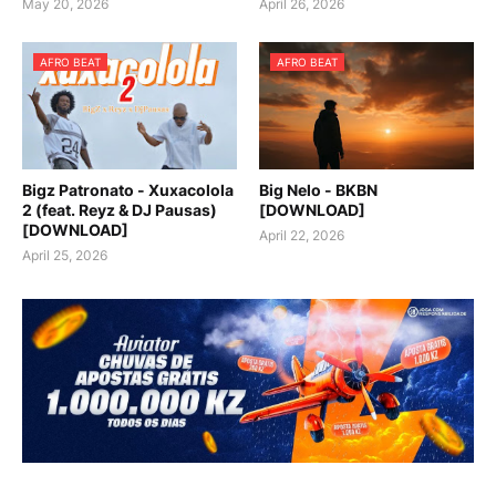
May 20, 2026
April 26, 2026
AFRO BEAT
AFRO BEAT
Bigz Patronato - Xuxacolola
Big Nelo - BKBN
2 (feat. Reyz & DJ Pausas)
[DOWNLOAD]
[DOWNLOAD]
April 22, 2026
April 25, 2026