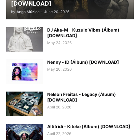
[DOWNLOAD]
by
Ango Múzica
-
June 20, 2026
DJ Aka-M - Kuzulo Vibes (Álbum)
[DOWNLOAD]
May 24, 2026
Nenny - ID (Álbum) [DOWNLOAD]
May 20, 2026
Nelson Freitas - Legacy (Álbum)
[DOWNLOAD]
April 26, 2026
Altifridi - Kiteke (Álbum) [DOWNLOAD]
April 22, 2026