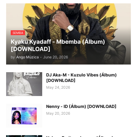
SEMBA
Kyaku Kyadaff - Mbemba (Álbum)
[DOWNLOAD]
by
Ango Múzica
-
June 20, 2026
DJ Aka-M - Kuzulo Vibes (Álbum)
[DOWNLOAD]
May 24, 2026
Nenny - ID (Álbum) [DOWNLOAD]
May 20, 2026