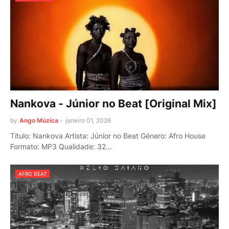
Nankova - Júnior no Beat [Original Mix]
by
Ango Múzica
-
janeiro 01, 2026
Título: Nankova Artista: Júnior no Beat Género: Afro House
Formato: MP3 Qualidade: 32…
AFRO BEAT