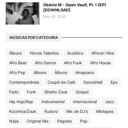
Okénio M - Open Vault, Pt. 1 (EP)
[DOWNLOAD]
May 24, 2026
MÚSICAS POR CATEGORIA
Álbuns
Novos Talentos
Acústico
African Vibe
Afro Beat
Afro Dance
Afro Funk
Afro House
Afro Pop
Álbuns
Àlbuns
Amapiano
Contemporânea
Coupé de Calé
DanceHall
Eps
Fado
Funk
Ghetto Zouk
Gospel
Hip Hop/Rap
Instrumental
Internacional
Jazz
Kizomba/Zouk
Kuduro
Mix de DJ's
Mixtapes
Naija
Original Mix
Pagode
Pop