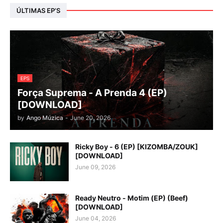
ÚLTIMAS EP’S
EPS
Força Suprema - A Prenda 4 (EP)
[DOWNLOAD]
by
Ango Múzica
-
June 20, 2026
Ricky Boy - 6 (EP) [KIZOMBA/ZOUK]
[DOWNLOAD]
June 09, 2026
Ready Neutro - Motim (EP) (Beef)
[DOWNLOAD]
June 04, 2026