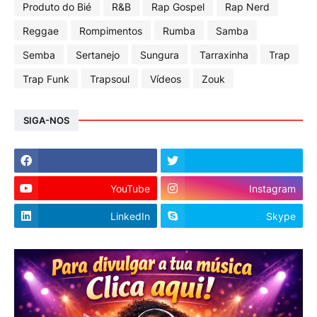
Produto do Bié
R&B
Rap Gospel
Rap Nerd
Reggae
Rompimentos
Rumba
Samba
Semba
Sertanejo
Sungura
Tarraxinha
Trap
Trap Funk
Trapsoul
Vídeos
Zouk
SIGA-NOS
YouTube
Instagram
LinkedIn
Skype