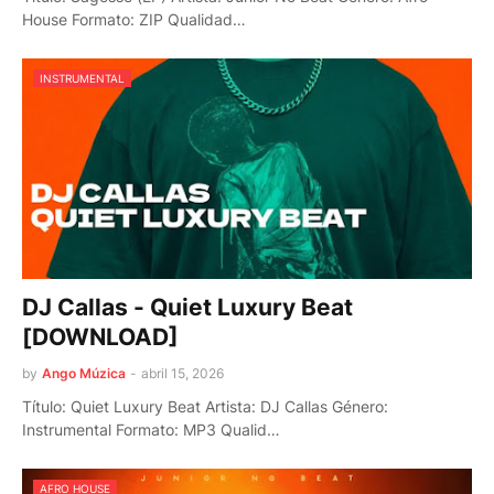
House Formato: ZIP Qualidad…
INSTRUMENTAL
DJ Callas - Quiet Luxury Beat
[DOWNLOAD]
by
Ango Múzica
-
abril 15, 2026
Título: Quiet Luxury Beat Artista: DJ Callas Género:
Instrumental Formato: MP3 Qualid…
AFRO HOUSE