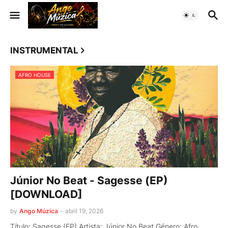
INSTRUMENTAL
AFRO HOUSE
Júnior No Beat - Sagesse (EP)
[DOWNLOAD]
by
Ango Múzica
-
abril 19, 2026
Título: Sagesse (EP) Artista: Júnior No Beat Género: Afro