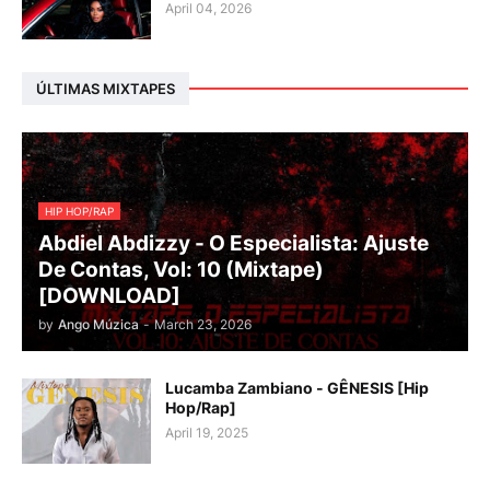
April 04, 2026
ÚLTIMAS MIXTAPES
HIP HOP/RAP
Abdiel Abdizzy - O Especialista: Ajuste
De Contas, Vol: 10 (Mixtape)
[DOWNLOAD]
by
Ango Múzica
-
March 23, 2026
Lucamba Zambiano - GÊNESIS [Hip
Hop/Rap]
April 19, 2025