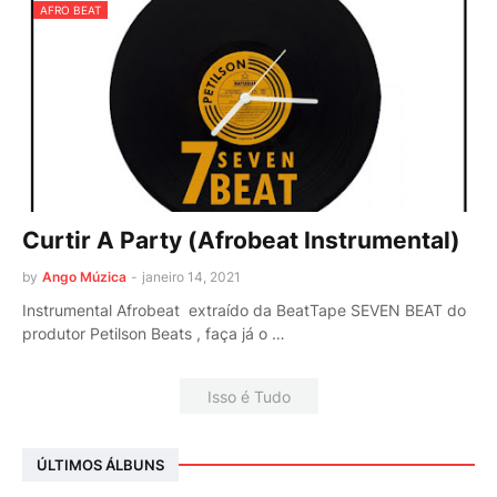
AFRO BEAT
Curtir A Party (Afrobeat Instrumental)
by
Ango Múzica
-
janeiro 14, 2021
Instrumental Afrobeat extraído da BeatTape SEVEN BEAT do
produtor Petilson Beats , faça já o …
Isso é Tudo
ÚLTIMOS ÁLBUNS