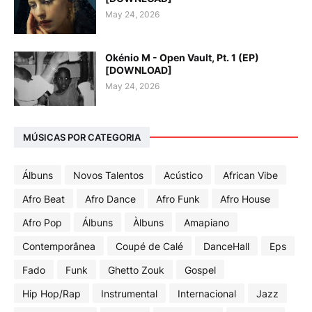
May 24, 2026
Okénio M - Open Vault, Pt. 1 (EP)
[DOWNLOAD]
May 24, 2026
MÚSICAS POR CATEGORIA
Álbuns
Novos Talentos
Acústico
African Vibe
Afro Beat
Afro Dance
Afro Funk
Afro House
Afro Pop
Álbuns
Àlbuns
Amapiano
Contemporânea
Coupé de Calé
DanceHall
Eps
Fado
Funk
Ghetto Zouk
Gospel
Hip Hop/Rap
Instrumental
Internacional
Jazz