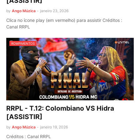
[ASSISTIR]
by
Ango Múzica
-
janeiro 23, 2026
Clica no ícone play (em vermelho) para assistir Créditos :
Canal RRPL
ROMPIMENTOS
RRPL - T.12: Colombiano VS Hidra
[ASSISTIR]
by
Ango Múzica
-
janeiro 19, 2026
Créditos : Canal RRPL