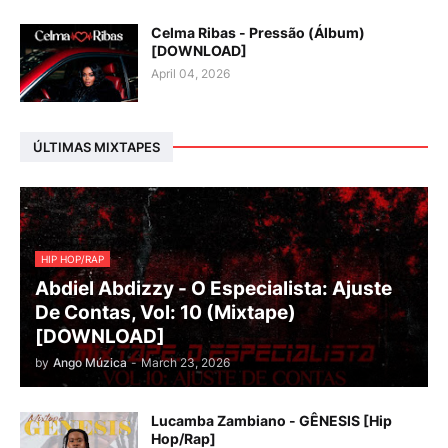
Celma Ribas - Pressão (Álbum)
[DOWNLOAD]
April 04, 2026
ÚLTIMAS MIXTAPES
HIP HOP/RAP
Abdiel Abdizzy - O Especialista: Ajuste
De Contas, Vol: 10 (Mixtape)
[DOWNLOAD]
by
Ango Múzica
-
March 23, 2026
Lucamba Zambiano - GÊNESIS [Hip
Hop/Rap]