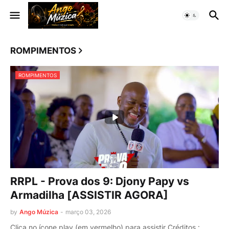
ROMPIMENTOS
ROMPIMENTOS
RRPL - Prova dos 9: Djony Papy vs
Armadilha [ASSISTIR AGORA]
by
Ango Múzica
-
março 03, 2026
Clica no ícone play (em vermelho) para assistir Créditos :