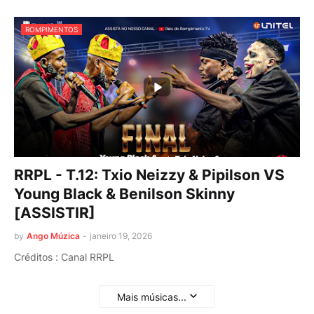
ROMPIMENTOS
RRPL - T.12: Txio Neizzy & Pipilson VS
Young Black & Benilson Skinny
[ASSISTIR]
by
Ango Múzica
-
janeiro 19, 2026
Créditos : Canal RRPL
Mais músicas...