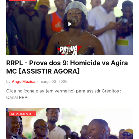
RRPL - Prova dos 9: Homicida vs Agira
MC [ASSISTIR AGORA]
by
Ango Múzica
-
março 03, 2026
Clica no ícone play (em vermelho) para assistir Créditos :
Canal RRPL
ROMPIMENTOS