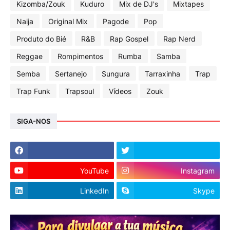
Kizomba/Zouk
Kuduro
Mix de DJ's
Mixtapes
Naija
Original Mix
Pagode
Pop
Produto do Bié
R&B
Rap Gospel
Rap Nerd
Reggae
Rompimentos
Rumba
Samba
Semba
Sertanejo
Sungura
Tarraxinha
Trap
Trap Funk
Trapsoul
Vídeos
Zouk
SIGA-NOS
YouTube
Instagram
LinkedIn
Skype