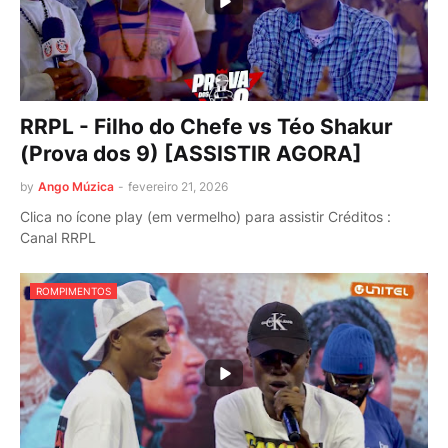
RRPL - Filho do Chefe vs Téo Shakur
(Prova dos 9) [ASSISTIR AGORA]
by
Ango Múzica
-
fevereiro 21, 2026
Clica no ícone play (em vermelho) para assistir Créditos :
Canal RRPL
ROMPIMENTOS