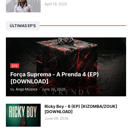
April 19, 2025
ÚLTIMAS EP’S
EPS
Força Suprema - A Prenda 4 (EP)
[DOWNLOAD]
by
Ango Múzica
-
June 20, 2026
Ricky Boy - 6 (EP) [KIZOMBA/ZOUK]
[DOWNLOAD]
June 09, 2026