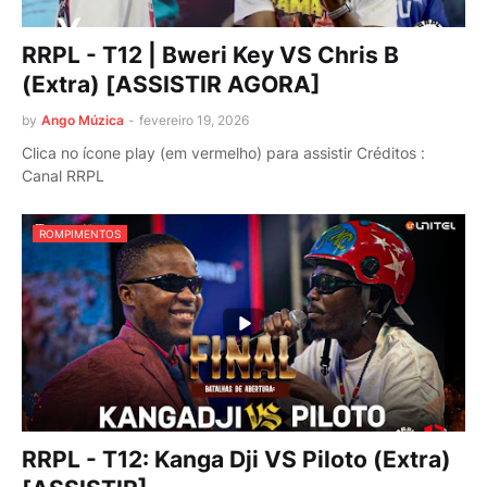
RRPL - T12 | Bweri Key VS Chris B
(Extra) [ASSISTIR AGORA]
by
Ango Múzica
-
fevereiro 19, 2026
Clica no ícone play (em vermelho) para assistir Créditos :
Canal RRPL
ROMPIMENTOS
RRPL - T12: Kanga Dji VS Piloto (Extra)