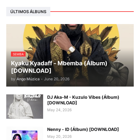
ÚLTIMOS ÁLBUNS
SEMBA
Kyaku Kyadaff - Mbemba (Álbum)
[DOWNLOAD]
by
Ango Múzica
-
June 20, 2026
DJ Aka-M - Kuzulo Vibes (Álbum)
[DOWNLOAD]
May 24, 2026
Nenny - ID (Álbum) [DOWNLOAD]
May 20, 2026