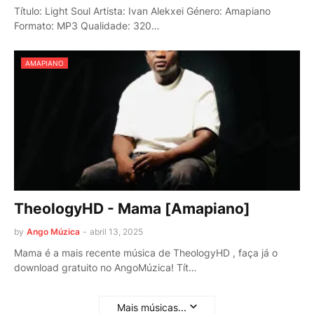
Título: Light Soul Artista: Ivan Alekxei Género: Amapiano
Formato: MP3 Qualidade: 320…
AMAPIANO
TheologyHD - Mama [Amapiano]
by
Ango Múzica
-
abril 13, 2025
Mama é a mais recente música de TheologyHD , faça já o
download gratuito no AngoMúzica! Tít…
Mais músicas...