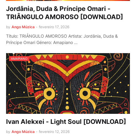
Jordânia, Duda & Príncipe Omari -
TRIÂNGULO AMOROSO [DOWNLOAD]
by
Ango Múzica
-
fevereiro 17, 2026
Título: TRIÂNGULO AMOROSO Artista: Jordânia, Duda &
Príncipe Omari Género: Amapiano …
AMAPIANO
Ivan Alekxei - Light Soul [DOWNLOAD]
by
Ango Múzica
-
fevereiro 12, 2026