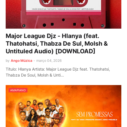
Major League Djz - Hlanya (feat.
Thatohatsi, Thabza De Sul, MoIsh &
Untituled Audio) [DOWNLOAD]
by
Ango Múzica
-
março 04, 2026
Título: Hlanya Artista: Major League Djz feat. Thatohatsi,
Thabza De Soul, MoIsh & Unti…
AMAPIANO