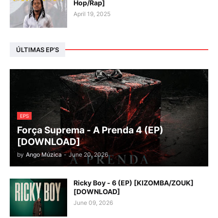
Hop/Rap]
April 19, 2025
ÚLTIMAS EP’S
EPS
Força Suprema - A Prenda 4 (EP)
[DOWNLOAD]
by
Ango Múzica
-
June 20, 2026
Ricky Boy - 6 (EP) [KIZOMBA/ZOUK]
[DOWNLOAD]
June 09, 2026