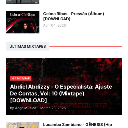
Celma Ribas - Pressão (Álbum)
[DOWNLOAD]
April 04, 2026
ÚLTIMAS MIXTAPES
HIP HOP/RAP
Abdiel Abdizzy - O Especialista: Ajuste
De Contas, Vol: 10 (Mixtape)
[DOWNLOAD]
by
Ango Múzica
-
March 23, 2026
Lucamba Zambiano - GÊNESIS [Hip