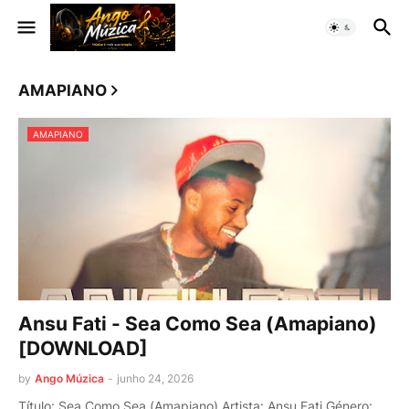
AMAPIANO
AMAPIANO
Ansu Fati - Sea Como Sea (Amapiano)
[DOWNLOAD]
by
Ango Múzica
-
junho 24, 2026
Título: Sea Como Sea (Amapiano) Artista: Ansu Fati Género: