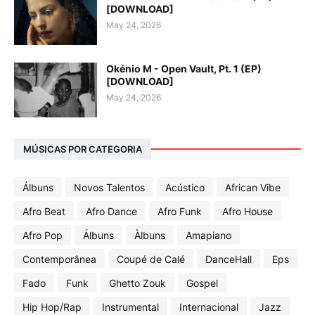
[DOWNLOAD]
May 24, 2026
Okénio M - Open Vault, Pt. 1 (EP)
[DOWNLOAD]
May 24, 2026
MÚSICAS POR CATEGORIA
Álbuns
Novos Talentos
Acústico
African Vibe
Afro Beat
Afro Dance
Afro Funk
Afro House
Afro Pop
Álbuns
Àlbuns
Amapiano
Contemporânea
Coupé de Calé
DanceHall
Eps
Fado
Funk
Ghetto Zouk
Gospel
Hip Hop/Rap
Instrumental
Internacional
Jazz