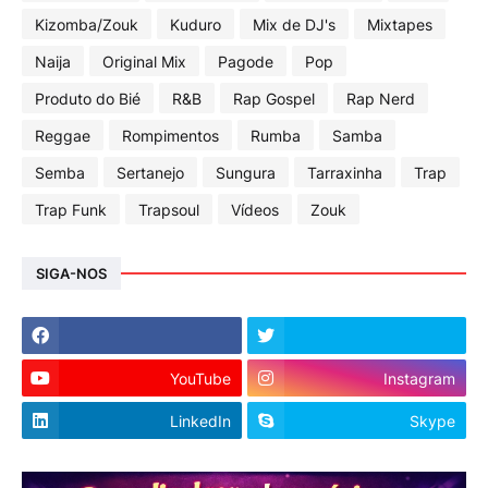
Kizomba/Zouk
Kuduro
Mix de DJ's
Mixtapes
Naija
Original Mix
Pagode
Pop
Produto do Bié
R&B
Rap Gospel
Rap Nerd
Reggae
Rompimentos
Rumba
Samba
Semba
Sertanejo
Sungura
Tarraxinha
Trap
Trap Funk
Trapsoul
Vídeos
Zouk
SIGA-NOS
YouTube
Instagram
LinkedIn
Skype