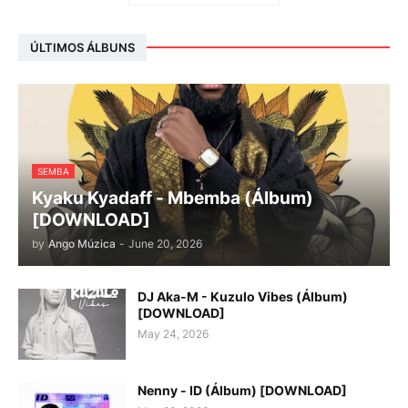
ÚLTIMOS ÁLBUNS
SEMBA
Kyaku Kyadaff - Mbemba (Álbum)
[DOWNLOAD]
by
Ango Múzica
-
June 20, 2026
DJ Aka-M - Kuzulo Vibes (Álbum)
[DOWNLOAD]
May 24, 2026
Nenny - ID (Álbum) [DOWNLOAD]