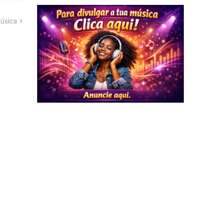
úsica