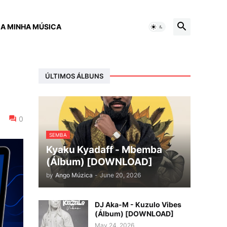
 A MINHA MÚSICA
ÚLTIMOS ÁLBUNS
0
SEMBA
Kyaku Kyadaff - Mbemba
(Álbum) [DOWNLOAD]
by
Ango Múzica
-
June 20, 2026
DJ Aka-M - Kuzulo Vibes
(Álbum) [DOWNLOAD]
May 24, 2026