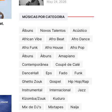
May 24, 2026
MÚSICAS POR CATEGORIA
at.
Álbuns
Novos Talentos
Acústico
African Vibe
Afro Beat
Afro Dance
Afro Funk
Afro House
Afro Pop
Álbuns
Àlbuns
Amapiano
Contemporânea
Coupé de Calé
DanceHall
Eps
Fado
Funk
Ghetto Zouk
Gospel
Hip Hop/Rap
Instrumental
Internacional
Jazz
Kizomba/Zouk
Kuduro
Mix de DJ's
Mixtapes
Naija