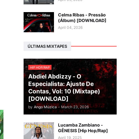
Celma Ribas - Pressão
(Álbum) [DOWNLOAD]
April 04, 2026
ÚLTIMAS MIXTAPES
HIP HOP/RAP
Abdiel Abdizzy - O
Especialista: Ajuste De
Contas, Vol: 10 (Mixtape)
[DOWNLOAD]
by
Ango Múzica
-
March 23, 2026
Lucamba Zambiano -
GÊNESIS [Hip Hop/Rap]
April 19, 2025