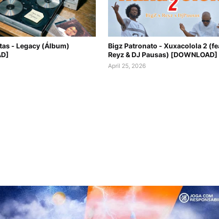
itas - Legacy (Álbum)
Bigz Patronato - Xuxacolola 2 (fe
D]
Reyz & DJ Pausas) [DOWNLOAD]
April 25, 2026