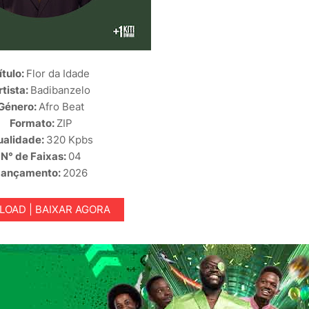
ítulo:
Flor da Idade
rtista:
Badibanzelo
Género:
Afro Beat
Formato:
ZIP
ualidade:
320 Kpbs
N° de Faixas:
04
Lançamento:
2026
OAD | BAIXAR AGORA