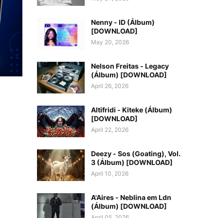
Nenny - ID (Álbum)
[DOWNLOAD]
May 20, 2026
Nelson Freitas - Legacy
(Álbum) [DOWNLOAD]
April 26, 2026
Altifridi - Kiteke (Álbum)
[DOWNLOAD]
April 22, 2026
Deezy - Sos (Goating), Vol.
3 (Álbum) [DOWNLOAD]
April 10, 2026
A'Aires - Neblina em Ldn
(Álbum) [DOWNLOAD]
April 05, 2026