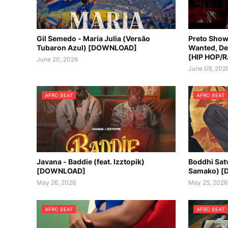
Gil Semedo - Maria Julia (Versão
Preto Show,
Tubaron Azul) [DOWNLOAD]
Wanted, De
[HIP HOP/
June 20, 2026
June 09, 202
AFRO BEAT
AFRO BEAT
Javana - Baddie (feat. Izztopik)
Boddhi Satv
[DOWNLOAD]
Samako) 
May 26, 2026
May 25, 2026
AFRO BEAT
AFRO BEAT