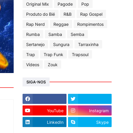
Original Mix
Pagode
Pop
Produto do Bié
R&B
Rap Gospel
Rap Nerd
Reggae
Rompimentos
Rumba
Samba
Semba
Sertanejo
Sungura
Tarraxinha
Trap
Trap Funk
Trapsoul
Vídeos
Zouk
SIGA-NOS
YouTube
Instagram
LinkedIn
Skype