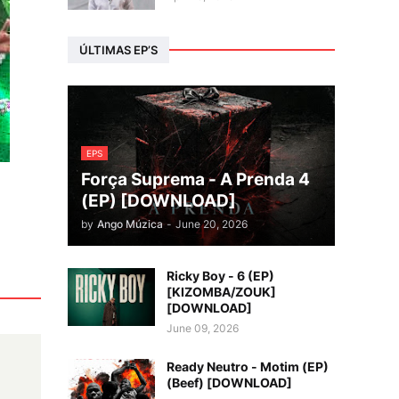
ÚLTIMAS EP’S
EPS
Força Suprema - A Prenda 4
(EP) [DOWNLOAD]
by
Ango Múzica
-
June 20, 2026
Ricky Boy - 6 (EP)
[KIZOMBA/ZOUK]
[DOWNLOAD]
June 09, 2026
Ready Neutro - Motim (EP)
(Beef) [DOWNLOAD]