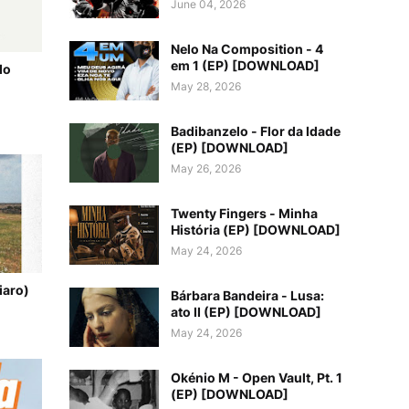
June 04, 2026
Nelo Na Composition - 4
em 1 (EP) [DOWNLOAD]
do
May 28, 2026
Badibanzelo - Flor da Idade
(EP) [DOWNLOAD]
May 26, 2026
Twenty Fingers - Minha
História (EP) [DOWNLOAD]
May 24, 2026
iaro)
Bárbara Bandeira - Lusa:
ato II (EP) [DOWNLOAD]
May 24, 2026
Okénio M - Open Vault, Pt. 1
(EP) [DOWNLOAD]