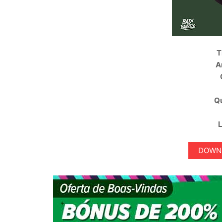
T
A
Q
DOWNL