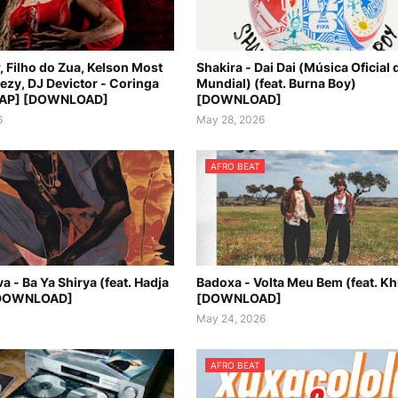
 Filho do Zua, Kelson Most
Shakira - Dai Dai (Música Oficial 
ezy, DJ Devictor - Coringa
Mundial) (feat. Burna Boy)
RAP] [DOWNLOAD]
[DOWNLOAD]
6
May 28, 2026
AFRO BEAT
a - Ba Ya Shirya (feat. Hadja
Badoxa - Volta Meu Bem (feat. Kh
[DOWNLOAD]
[DOWNLOAD]
May 24, 2026
AFRO BEAT