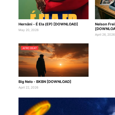
Hernâni - É Ela (EP) [DOWNLOAD]
Nelson Fre
[DOWNLOA
May 20, 2026
April 26, 2026
AFRO BEAT
Big Nelo - BKBN [DOWNLOAD]
April 22, 2026