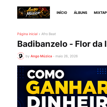
INÍCIO
ÁLBUNS
MIXTAP
Página inicial
Afro Beat
Badibanzelo - Flor d
by
Ango Múzica
-
maio 26, 2026