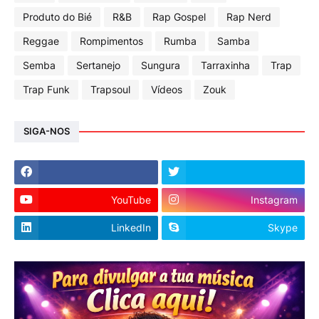
Produto do Bié
R&B
Rap Gospel
Rap Nerd
Reggae
Rompimentos
Rumba
Samba
Semba
Sertanejo
Sungura
Tarraxinha
Trap
Trap Funk
Trapsoul
Vídeos
Zouk
SIGA-NOS
YouTube
Instagram
LinkedIn
Skype