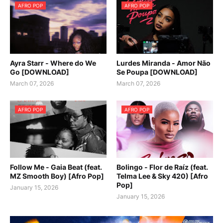
AFRO POP
AFRO POP
Ayra Starr - Where do We
Lurdes Miranda - Amor Não
Go [DOWNLOAD]
Se Poupa [DOWNLOAD]
March 07, 2026
March 07, 2026
AFRO POP
AFRO POP
Follow Me - Gaia Beat (feat.
Bolingo - Flor de Raíz (feat.
MZ Smooth Boy) [Afro Pop]
Telma Lee & Sky 420) [Afro
Pop]
January 15, 2026
January 15, 2026