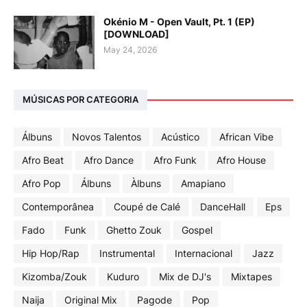
Okénio M - Open Vault, Pt. 1 (EP)
[DOWNLOAD]
May 24, 2026
MÚSICAS POR CATEGORIA
Álbuns
Novos Talentos
Acústico
African Vibe
Afro Beat
Afro Dance
Afro Funk
Afro House
Afro Pop
Álbuns
Àlbuns
Amapiano
Contemporânea
Coupé de Calé
DanceHall
Eps
Fado
Funk
Ghetto Zouk
Gospel
Hip Hop/Rap
Instrumental
Internacional
Jazz
Kizomba/Zouk
Kuduro
Mix de DJ's
Mixtapes
Naija
Original Mix
Pagode
Pop