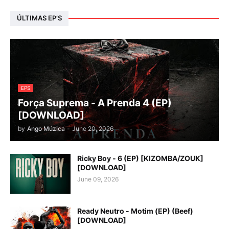
ÚLTIMAS EP’S
EPS
Força Suprema - A Prenda 4 (EP)
[DOWNLOAD]
by
Ango Múzica
-
June 20, 2026
Ricky Boy - 6 (EP) [KIZOMBA/ZOUK]
[DOWNLOAD]
June 09, 2026
Ready Neutro - Motim (EP) (Beef)
[DOWNLOAD]