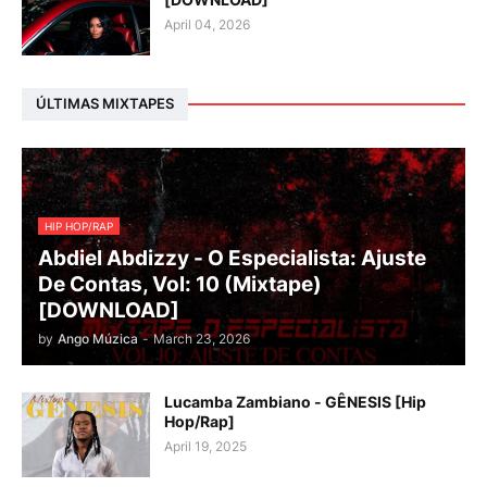
April 04, 2026
ÚLTIMAS MIXTAPES
HIP HOP/RAP
Abdiel Abdizzy - O Especialista: Ajuste
De Contas, Vol: 10 (Mixtape)
[DOWNLOAD]
by
Ango Múzica
-
March 23, 2026
Lucamba Zambiano - GÊNESIS [Hip
Hop/Rap]
April 19, 2025