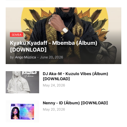
SEMBA
Kyaku Kyadaff - Mbemba (Álbum)
[DOWNLOAD]
by
Ango Múzica
-
June 20, 2026
DJ Aka-M - Kuzulo Vibes (Álbum)
[DOWNLOAD]
May 24, 2026
Nenny - ID (Álbum) [DOWNLOAD]
May 20, 2026