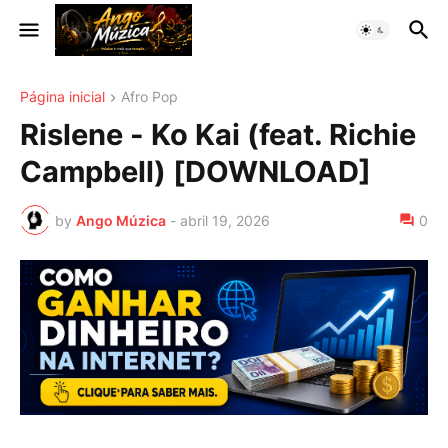
Página inicial
Afro Pop
Rislene - Ko Kai (feat. Richie
Campbell) [DOWNLOAD]
by
Ango Múzica
-
abril 19, 2026
0