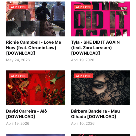
AFRO POP
AFRO POP
Richie Campbell - Love Me
Tyla - SHE DID IT AGAIN
Now (feat. Chronic Law)
(feat. Zara Larsson)
[DOWNLOAD]
[DOWNLOAD]
May 24, 2026
April 19, 2026
AFRO POP
AFRO POP
David Carreira - Alô
Bárbara Bandeira - Mau
[DOWNLOAD]
Olhado [DOWNLOAD]
April 19, 2026
April 10, 2026