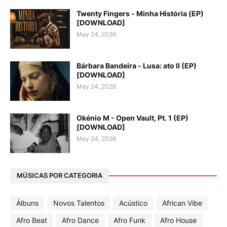
Twenty Fingers - Minha História (EP)
[DOWNLOAD]
May 24, 2026
Bárbara Bandeira - Lusa: ato II (EP)
[DOWNLOAD]
May 24, 2026
Okénio M - Open Vault, Pt. 1 (EP)
[DOWNLOAD]
May 24, 2026
MÚSICAS POR CATEGORIA
Álbuns
Novos Talentos
Acústico
African Vibe
Afro Beat
Afro Dance
Afro Funk
Afro House