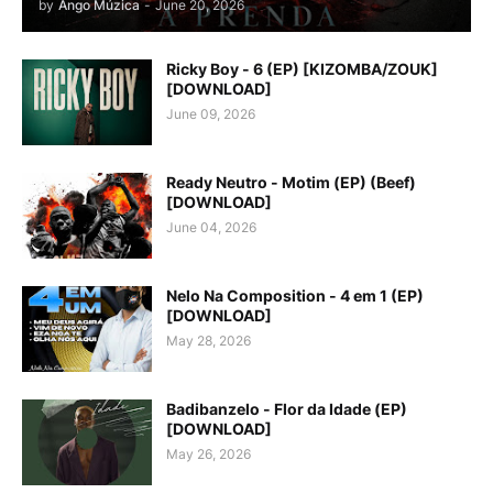
by
Ango Múzica
-
June 20, 2026
Ricky Boy - 6 (EP) [KIZOMBA/ZOUK]
[DOWNLOAD]
June 09, 2026
Ready Neutro - Motim (EP) (Beef)
[DOWNLOAD]
June 04, 2026
Nelo Na Composition - 4 em 1 (EP)
[DOWNLOAD]
May 28, 2026
Badibanzelo - Flor da Idade (EP)
[DOWNLOAD]
May 26, 2026