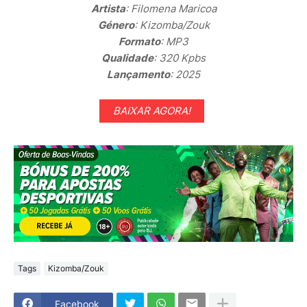
Artista
: Filomena Maricoa
Género
: Kizomba/Zouk
Formato
: MP3
Qualidade
: 320 Kpbs
Lançamento
: 2025
BAIXAR AGORA!
Tags
Kizomba/Zouk
Facebook