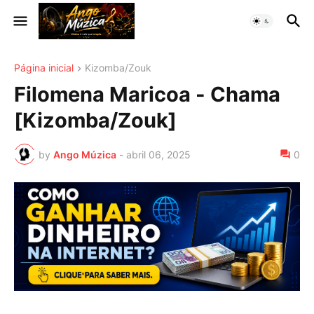
Página inicial
Kizomba/Zouk
Filomena Maricoa - Chama
[Kizomba/Zouk]
by
Ango Múzica
-
abril 06, 2025
0