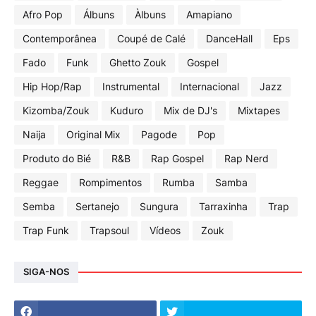
Afro Pop
Álbuns
Àlbuns
Amapiano
Contemporânea
Coupé de Calé
DanceHall
Eps
Fado
Funk
Ghetto Zouk
Gospel
Hip Hop/Rap
Instrumental
Internacional
Jazz
Kizomba/Zouk
Kuduro
Mix de DJ's
Mixtapes
Naija
Original Mix
Pagode
Pop
Produto do Bié
R&B
Rap Gospel
Rap Nerd
Reggae
Rompimentos
Rumba
Samba
Semba
Sertanejo
Sungura
Tarraxinha
Trap
Trap Funk
Trapsoul
Vídeos
Zouk
SIGA-NOS