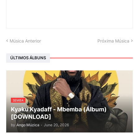
Música Anterior
Próxima Música
ÚLTIMOS ÁLBUNS
SEMBA
Kyaku Kyadaff - Mbemba (Álbum)
[DOWNLOAD]
by
Ango Múzica
-
June 20, 2026