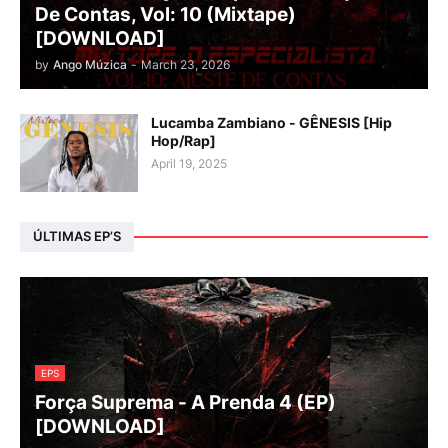
De Contas, Vol: 10 (Mixtape)
[DOWNLOAD]
by
Ango Múzica
-
March 23, 2026
Lucamba Zambiano - GÊNESIS [Hip
Hop/Rap]
April 19, 2025
ÚLTIMAS EP’S
EPS
Força Suprema - A Prenda 4 (EP)
[DOWNLOAD]