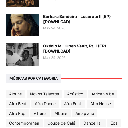
Bárbara Bandeira - Lusa: ato II (EP)
[DOWNLOAD]
May 24, 2026
Okénio M - Open Vault, Pt. 1 (EP)
[DOWNLOAD]
May 24, 2026
MÚSICAS POR CATEGORIA
Álbuns
Novos Talentos
Acústico
African Vibe
Afro Beat
Afro Dance
Afro Funk
Afro House
Afro Pop
Álbuns
Àlbuns
Amapiano
Contemporânea
Coupé de Calé
DanceHall
Eps