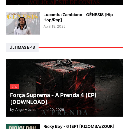
Lucamba Zambiano - GÊNESIS [Hip
Hop/Rap]
April 19, 2025
ÚLTIMAS EP’S
EPS
Força Suprema - A Prenda 4 (EP)
[DOWNLOAD]
by
Ango Múzica
-
June 20, 2026
Ricky Boy - 6 (EP) [KIZOMBA/ZOUK]