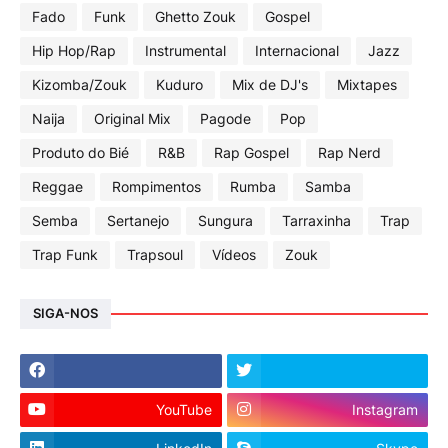
Fado
Funk
Ghetto Zouk
Gospel
Hip Hop/Rap
Instrumental
Internacional
Jazz
Kizomba/Zouk
Kuduro
Mix de DJ's
Mixtapes
Naija
Original Mix
Pagode
Pop
Produto do Bié
R&B
Rap Gospel
Rap Nerd
Reggae
Rompimentos
Rumba
Samba
Semba
Sertanejo
Sungura
Tarraxinha
Trap
Trap Funk
Trapsoul
Vídeos
Zouk
SIGA-NOS
YouTube
Instagram