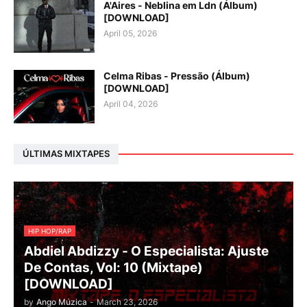
A'Aires - Neblina em Ldn (Álbum)
[DOWNLOAD]
April 05, 2026
Celma Ribas - Pressão (Álbum)
[DOWNLOAD]
April 04, 2026
ÚLTIMAS MIXTAPES
HIP HOP/RAP
Abdiel Abdizzy - O Especialista: Ajuste
De Contas, Vol: 10 (Mixtape)
[DOWNLOAD]
by
Ango Múzica
-
March 23, 2026