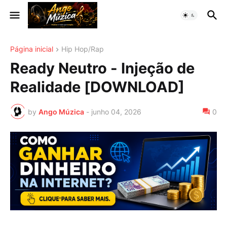
Página inicial
Hip Hop/Rap
Ready Neutro - Injeção de
Realidade [DOWNLOAD]
by
Ango Múzica
-
junho 04, 2026
0