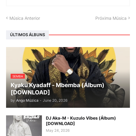
Música Anterior
Próxima Música
ÚLTIMOS ÁLBUNS
SEMBA
Kyaku Kyadaff - Mbemba (Álbum)
[DOWNLOAD]
by
Ango Múzica
-
June 20, 2026
DJ Aka-M - Kuzulo Vibes (Álbum)
[DOWNLOAD]
May 24, 2026