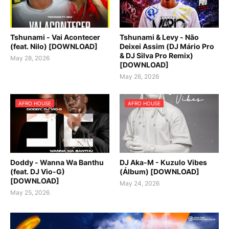
Tshunami - Vai Acontecer
Tshunami & Levy - Não
(feat. Nilo) [DOWNLOAD]
Deixei Assim (DJ Mário Pro
& DJ Silva Pro Remix)
May 28, 2026
[DOWNLOAD]
May 26, 2026
AFRO HOUSE
AFRO HOUSE
Doddy - Wanna Wa Banthu
DJ Aka-M - Kuzulo Vibes
(feat. DJ Vio-G)
(Álbum) [DOWNLOAD]
[DOWNLOAD]
May 24, 2026
May 25, 2026