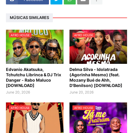
MÚSICAS SIMILARES
AFRO HOUSE
AFRO HOUSE
Edvanio Akatsuka,
Delma Silva - Idolatrada
Tchutchu Librinca & DJ Trix
(Agorinha Mesmo) (feat.
Danger - Rabo Maluco
Mozany Bué de Ahh,
[DOWNLOAD]
D'Benilson) [DOWNLOAD]
June 20, 2026
June 20, 2026
AFRO HOUSE
AFRO HOUSE