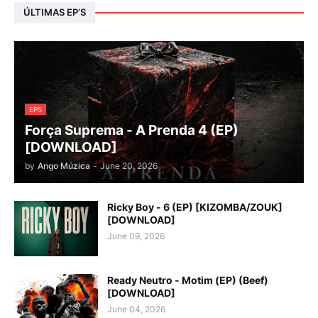
ÚLTIMAS EP’S
EPS
Força Suprema - A Prenda 4 (EP)
[DOWNLOAD]
by
Ango Múzica
-
June 20, 2026
Ricky Boy - 6 (EP) [KIZOMBA/ZOUK]
[DOWNLOAD]
June 09, 2026
Ready Neutro - Motim (EP) (Beef)
[DOWNLOAD]
June 04, 2026