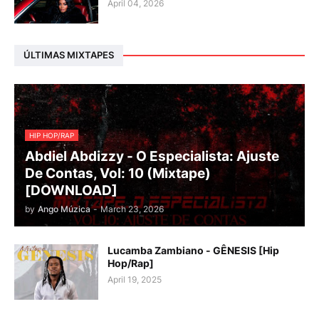
April 04, 2026
ÚLTIMAS MIXTAPES
HIP HOP/RAP
Abdiel Abdizzy - O Especialista: Ajuste
De Contas, Vol: 10 (Mixtape)
[DOWNLOAD]
by
Ango Múzica
-
March 23, 2026
Lucamba Zambiano - GÊNESIS [Hip
Hop/Rap]
April 19, 2025