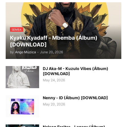
SEMBA
Kyaku Kyadaff - Mbemba (Álbum)
[DOWNLOAD]
by
Ango Múzica
-
June 20, 2026
DJ Aka-M - Kuzulo Vibes (Álbum)
[DOWNLOAD]
May 24, 2026
Nenny - ID (Álbum) [DOWNLOAD]
May 20, 2026
Nelson Freitas - Legacy (Álbum)