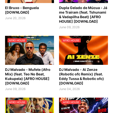
El Bruxo - Benguela
Dupla Gelado de Múcua - Já
[DOWNLOAD]
me Trairam (feat. Tshunami
& Vadapilha Beat) [AFRO
June 20, 2026
HOUSE] [DOWNLOAD]
June 09, 2026
AFRO HOUSE
AFRO HOUSE
DJ Malvado - Mufete (Afro
DJ Malvado - Ai Zenze
Mix) (feat. Teo No Beat,
(Robotic ofc Remix) (feat.
Kukupela) [AFRO HOUSE]
Eddy Tussa & Robotic ofc)
[DOWNLOAD]
[DOWNLOAD]
June 09, 2026
June 04, 2026
AFRO HOUSE
AFRO HOUSE