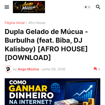
Página inicial
Afro House
Dupla Gelado de Múcua -
Burbulha (feat. Biba, DJ
Kalisboy) [AFRO HOUSE]
[DOWNLOAD]
by
Ango Múzica
-
junho 09, 2026
0