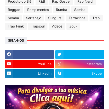
Produto do Bié
R&B
Rap Gospel
Rap Nerd
Reggae
Rompimentos
Rumba
Samba
Semba
Sertanejo
Sungura
Tarraxinha
Trap
Trap Funk
Trapsoul
Vídeos
Zouk
SIGA-NOS
YouTube
Instagram
LinkedIn
Skype