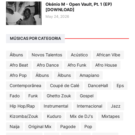
Okénio M - Open Vault, Pt. 1 (EP)
[DOWNLOAD]
May 24, 2026
MÚSICAS POR CATEGORIA
Álbuns
Novos Talentos
Acústico
African Vibe
Afro Beat
Afro Dance
Afro Funk
Afro House
Afro Pop
Álbuns
Àlbuns
Amapiano
Contemporânea
Coupé de Calé
DanceHall
Eps
Fado
Funk
Ghetto Zouk
Gospel
Hip Hop/Rap
Instrumental
Internacional
Jazz
Kizomba/Zouk
Kuduro
Mix de DJ's
Mixtapes
Naija
Original Mix
Pagode
Pop