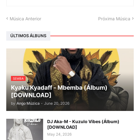
Música Anterior
Próxima Música
ÚLTIMOS ÁLBUNS
SEMBA
Kyaku Kyadaff - Mbemba (Álbum)
[DOWNLOAD]
by
Ango Múzica
-
June 20, 2026
DJ Aka-M - Kuzulo Vibes (Álbum)
[DOWNLOAD]
May 24, 2026