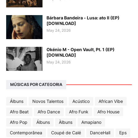
Bárbara Bandeira - Lusa: ato II (EP)
[DOWNLOAD]
May 24, 2026
Okénio M - Open Vault, Pt. 1 (EP)
[DOWNLOAD]
May 24, 2026
MÚSICAS POR CATEGORIA
Álbuns
Novos Talentos
Acústico
African Vibe
Afro Beat
Afro Dance
Afro Funk
Afro House
Afro Pop
Álbuns
Àlbuns
Amapiano
Contemporânea
Coupé de Calé
DanceHall
Eps