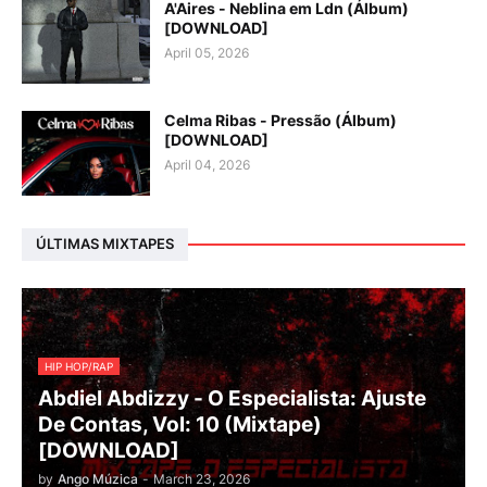
A'Aires - Neblina em Ldn (Álbum)
[DOWNLOAD]
April 05, 2026
Celma Ribas - Pressão (Álbum)
[DOWNLOAD]
April 04, 2026
ÚLTIMAS MIXTAPES
HIP HOP/RAP
Abdiel Abdizzy - O Especialista: Ajuste
De Contas, Vol: 10 (Mixtape)
[DOWNLOAD]
by
Ango Múzica
-
March 23, 2026