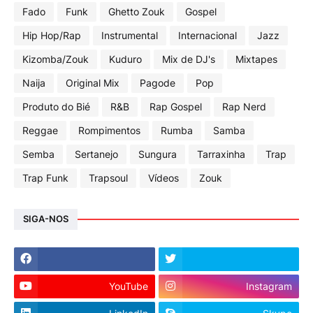
Fado
Funk
Ghetto Zouk
Gospel
Hip Hop/Rap
Instrumental
Internacional
Jazz
Kizomba/Zouk
Kuduro
Mix de DJ's
Mixtapes
Naija
Original Mix
Pagode
Pop
Produto do Bié
R&B
Rap Gospel
Rap Nerd
Reggae
Rompimentos
Rumba
Samba
Semba
Sertanejo
Sungura
Tarraxinha
Trap
Trap Funk
Trapsoul
Vídeos
Zouk
SIGA-NOS
YouTube
Instagram