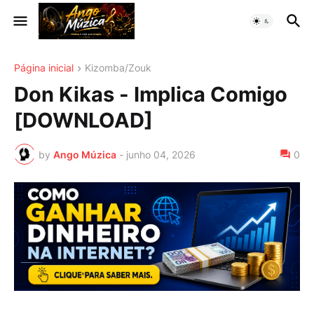
Página inicial
Kizomba/Zouk
Don Kikas - Implica Comigo
[DOWNLOAD]
by
Ango Múzica
-
junho 04, 2026
0