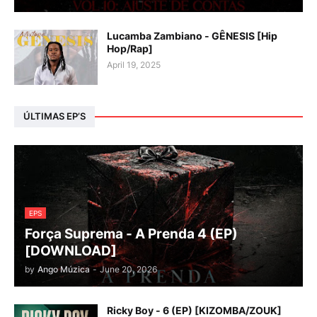
Lucamba Zambiano - GÊNESIS [Hip
Hop/Rap]
April 19, 2025
ÚLTIMAS EP’S
EPS
Força Suprema - A Prenda 4 (EP)
[DOWNLOAD]
by
Ango Múzica
-
June 20, 2026
Ricky Boy - 6 (EP) [KIZOMBA/ZOUK]