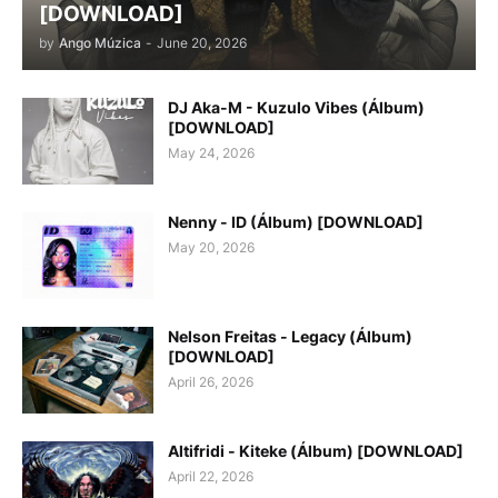
[DOWNLOAD]
by
Ango Múzica
-
June 20, 2026
DJ Aka-M - Kuzulo Vibes (Álbum)
[DOWNLOAD]
May 24, 2026
Nenny - ID (Álbum) [DOWNLOAD]
May 20, 2026
Nelson Freitas - Legacy (Álbum)
[DOWNLOAD]
April 26, 2026
Altifridi - Kiteke (Álbum) [DOWNLOAD]
April 22, 2026