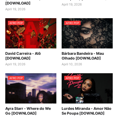
[DOWNLOAD]
April 19, 2026
April 19, 2026
AFRO POP
AFRO POP
David Carreira - Alô
Bárbara Bandeira - Mau
[DOWNLOAD]
Olhado [DOWNLOAD]
April 19, 2026
April 10, 2026
AFRO POP
AFRO POP
Ayra Starr - Where do We
Lurdes Miranda - Amor Não
Go [DOWNLOAD]
Se Poupa [DOWNLOAD]