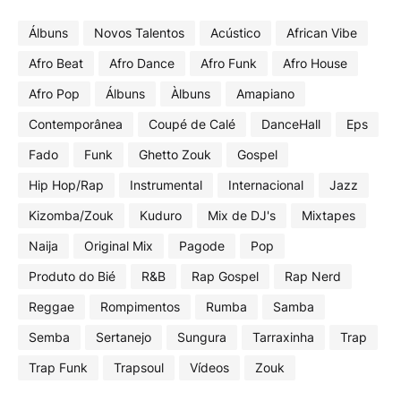
Álbuns
Novos Talentos
Acústico
African Vibe
Afro Beat
Afro Dance
Afro Funk
Afro House
Afro Pop
Álbuns
Àlbuns
Amapiano
Contemporânea
Coupé de Calé
DanceHall
Eps
Fado
Funk
Ghetto Zouk
Gospel
Hip Hop/Rap
Instrumental
Internacional
Jazz
Kizomba/Zouk
Kuduro
Mix de DJ's
Mixtapes
Naija
Original Mix
Pagode
Pop
Produto do Bié
R&B
Rap Gospel
Rap Nerd
Reggae
Rompimentos
Rumba
Samba
Semba
Sertanejo
Sungura
Tarraxinha
Trap
Trap Funk
Trapsoul
Vídeos
Zouk