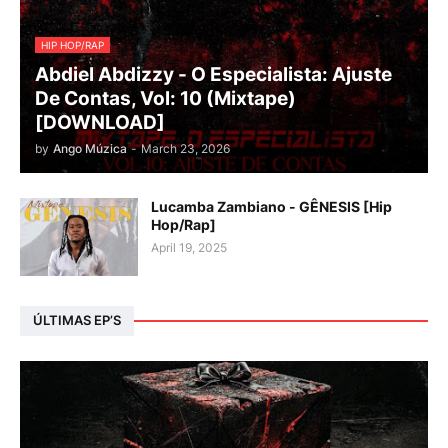
HIP HOP/RAP
Abdiel Abdizzy - O Especialista: Ajuste
De Contas, Vol: 10 (Mixtape)
[DOWNLOAD]
by
Ango Múzica
-
March 23, 2026
Lucamba Zambiano - GÊNESIS [Hip
Hop/Rap]
April 19, 2025
ÚLTIMAS EP’S