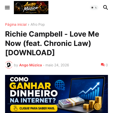
Página inicial
Afro Pop
Richie Campbell - Love Me
Now (feat. Chronic Law)
[DOWNLOAD]
by
Ango Múzica
-
maio 24, 2026
0