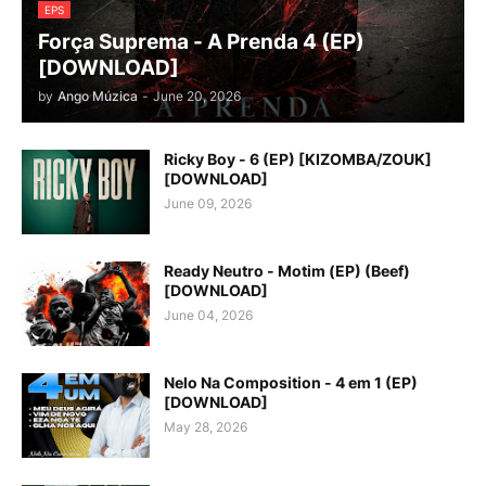
EPS
Força Suprema - A Prenda 4 (EP)
[DOWNLOAD]
by
Ango Múzica
-
June 20, 2026
Ricky Boy - 6 (EP) [KIZOMBA/ZOUK]
[DOWNLOAD]
June 09, 2026
Ready Neutro - Motim (EP) (Beef)
[DOWNLOAD]
June 04, 2026
Nelo Na Composition - 4 em 1 (EP)
[DOWNLOAD]
May 28, 2026