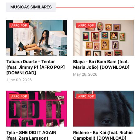
MÚSICAS SIMILARES
AFRO POP
AFRO POP
Tatiana Duarte - Tentar
Blaya - Biri Bam Bam (feat.
(feat. Jimmy P) [AFRO POP]
Maria João) [DOWNLOAD]
[DOWNLOAD]
May 28, 2026
June 09, 2026
AFRO POP
AFRO POP
Tyla - SHE DID IT AGAIN
Rislene - Ko Kai (feat. Richie
(feat. Zara Larsson)
Campbell) [DOWNLOAD]