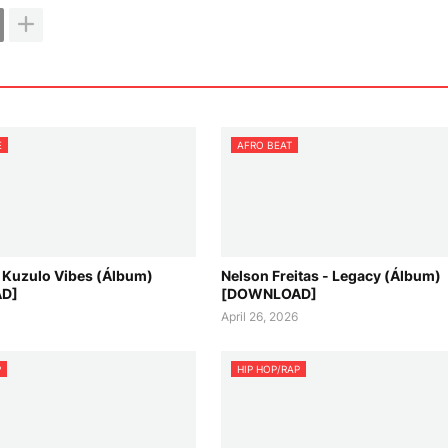
E
AFRO BEAT
 Kuzulo Vibes (Álbum)
Nelson Freitas - Legacy (Álbum)
D]
[DOWNLOAD]
6
April 26, 2026
P
HIP HOP/RAP