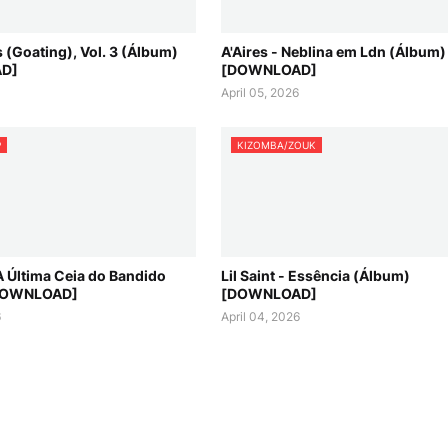
 (Goating), Vol. 3 (Álbum)
A'Aires - Neblina em Ldn (Álbum)
D]
[DOWNLOAD]
April 05, 2026
P
KIZOMBA/ZOUK
A Última Ceia do Bandido
Lil Saint - Essência (Álbum)
[DOWNLOAD]
[DOWNLOAD]
6
April 04, 2026