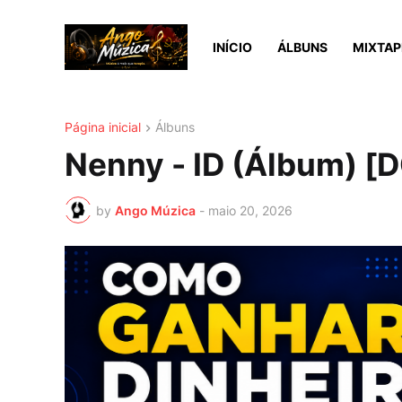
INÍCIO
ÁLBUNS
MIXTAP
Página inicial
Álbuns
Nenny - ID (Álbum) 
by
Ango Múzica
-
maio 20, 2026