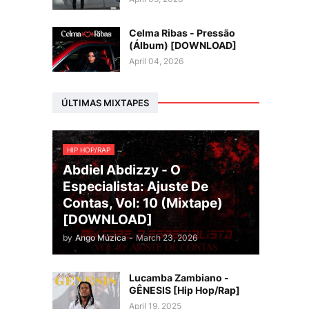
Celma Ribas - Pressão
(Álbum) [DOWNLOAD]
April 04, 2026
ÚLTIMAS MIXTAPES
HIP HOP/RAP
Abdiel Abdizzy - O
Especialista: Ajuste De
Contas, Vol: 10 (Mixtape)
[DOWNLOAD]
by
Ango Múzica
-
March 23, 2026
Lucamba Zambiano -
GÊNESIS [Hip Hop/Rap]
April 19, 2025