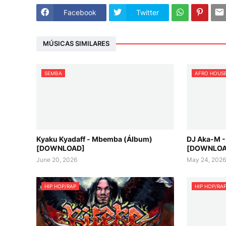
Facebook
Twitter
MÚSICAS SIMILARES
SEMBA
AFRO HOUS
Kyaku Kyadaff - Mbemba (Álbum)
DJ Aka-M -
[DOWNLOAD]
[DOWNLOA
June 20, 2026
May 24, 202
HIP HOP/RAP
HIP HOP/RA