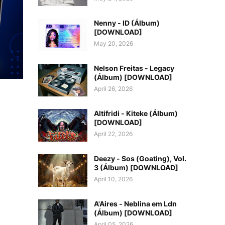
Nenny - ID (Álbum)
[DOWNLOAD]
May 20, 2026
Nelson Freitas - Legacy
(Álbum) [DOWNLOAD]
April 26, 2026
Altifridi - Kiteke (Álbum)
[DOWNLOAD]
April 22, 2026
Deezy - Sos (Goating), Vol.
3 (Álbum) [DOWNLOAD]
April 10, 2026
A'Aires - Neblina em Ldn
(Álbum) [DOWNLOAD]
April 05, 2026