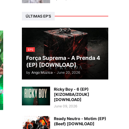
ÚLTIMAS EP’S
EPS
Força Suprema - A Prenda 4
(EP) [DOWNLOAD]
by
Ango Múzica
-
June 20, 2026
Ricky Boy - 6 (EP)
[KIZOMBA/ZOUK]
[DOWNLOAD]
June 09, 2026
Ready Neutro - Motim (EP)
(Beef) [DOWNLOAD]