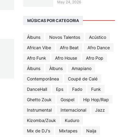
May 24, 2026
MÚSICAS POR CATEGORIA
Álbuns
Novos Talentos
Acústico
African Vibe
Afro Beat
Afro Dance
Afro Funk
Afro House
Afro Pop
Álbuns
Àlbuns
Amapiano
Contemporânea
Coupé de Calé
DanceHall
Eps
Fado
Funk
Ghetto Zouk
Gospel
Hip Hop/Rap
Instrumental
Internacional
Jazz
Kizomba/Zouk
Kuduro
Mix de DJ's
Mixtapes
Naija