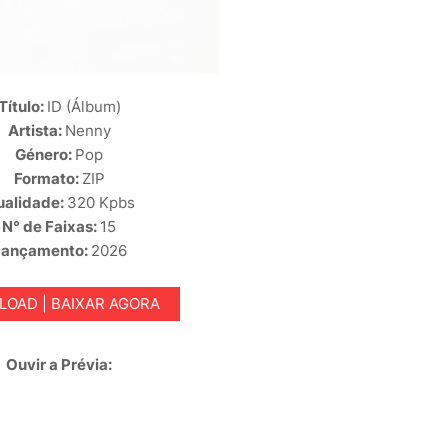
Título:
ID (Álbum)
Artista:
Nenny
Género:
Pop
Formato:
ZIP
ualidade:
320 Kpbs
N° de Faixas:
15
Lançamento:
2026
OAD | BAIXAR AGORA
Ouvir a Prévia: