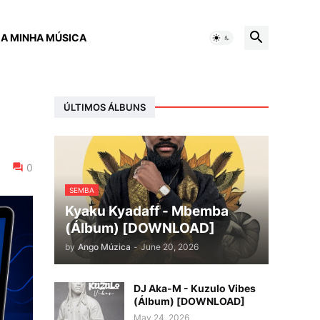
 A MINHA MÚSICA
ÚLTIMOS ÁLBUNS
0
SEMBA
Kyaku Kyadaff - Mbemba
(Álbum) [DOWNLOAD]
by
Ango Múzica
-
June 20, 2026
DJ Aka-M - Kuzulo Vibes
(Álbum) [DOWNLOAD]
May 24, 2026