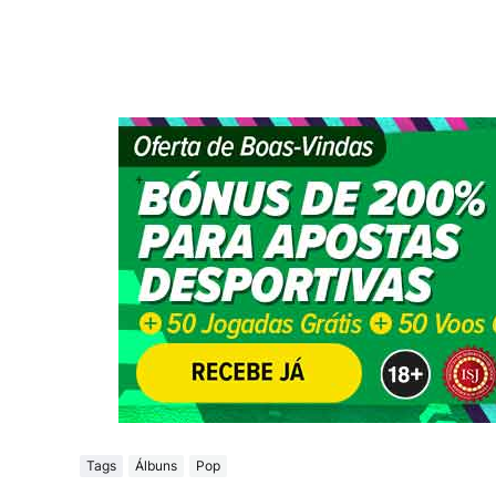
Tags
Álbuns
Pop