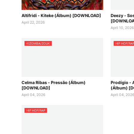
Altifridi - Kiteke (Álbum) [DOWNLOAD]
Deezy - Sos
[DOWNLOA
April 22, 2026
April 10, 2026
KIZOMBA/ZOUK
HIP HOP/RA
Celma Ribas - Pressão (Álbum)
Prodígio - 
[DOWNLOAD]
(Álbum) 
April 04, 2026
April 04, 202
HIP HOP/RAP