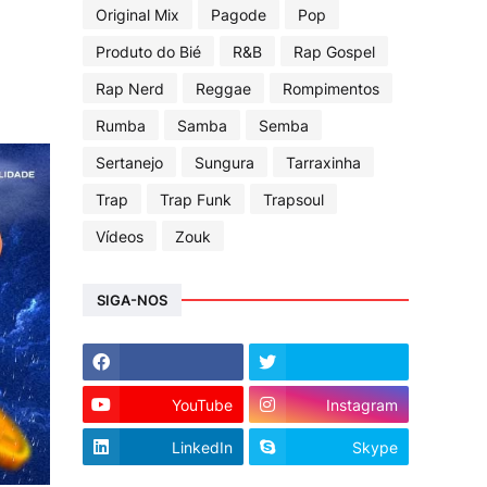
Original Mix
Pagode
Pop
Produto do Bié
R&B
Rap Gospel
Rap Nerd
Reggae
Rompimentos
Rumba
Samba
Semba
Sertanejo
Sungura
Tarraxinha
Trap
Trap Funk
Trapsoul
Vídeos
Zouk
SIGA-NOS
YouTube
Instagram
LinkedIn
Skype