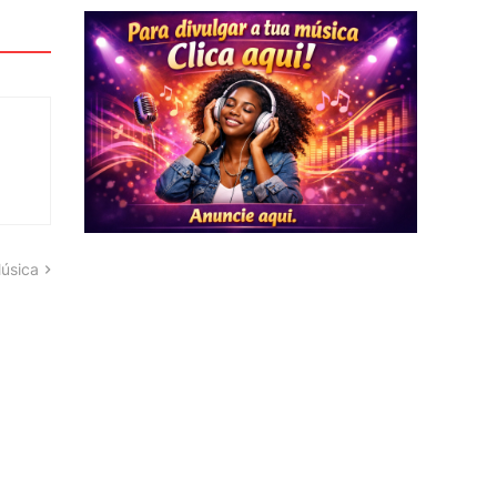
úsica