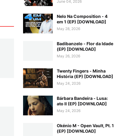
June 04, 2026
Nelo Na Composition - 4
em 1 (EP) [DOWNLOAD]
May 28, 2026
Badibanzelo - Flor da Idade
(EP) [DOWNLOAD]
May 26, 2026
Twenty Fingers - Minha
História (EP) [DOWNLOAD]
May 24, 2026
Bárbara Bandeira - Lusa:
ato II (EP) [DOWNLOAD]
May 24, 2026
Okénio M - Open Vault, Pt. 1
(EP) [DOWNLOAD]