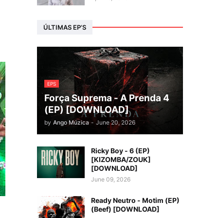
ÚLTIMAS EP’S
EPS
Força Suprema - A Prenda 4
(EP) [DOWNLOAD]
by
Ango Múzica
-
June 20, 2026
Ricky Boy - 6 (EP)
[KIZOMBA/ZOUK]
[DOWNLOAD]
June 09, 2026
Ready Neutro - Motim (EP)
(Beef) [DOWNLOAD]