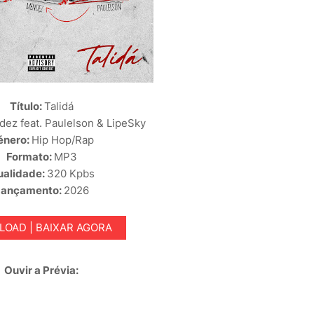
Título:
Talidá
ez feat. Paulelson & LipeSky
énero:
Hip Hop/Rap
Formato:
MP3
ualidade:
320 Kpbs
Lançamento:
2026
OAD | BAIXAR AGORA
Ouvir a Prévia: