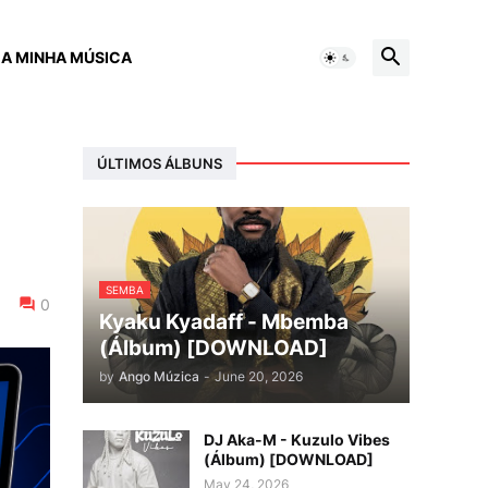
 A MINHA MÚSICA
ÚLTIMOS ÁLBUNS
SEMBA
0
Kyaku Kyadaff - Mbemba
(Álbum) [DOWNLOAD]
by
Ango Múzica
-
June 20, 2026
DJ Aka-M - Kuzulo Vibes
(Álbum) [DOWNLOAD]
May 24, 2026