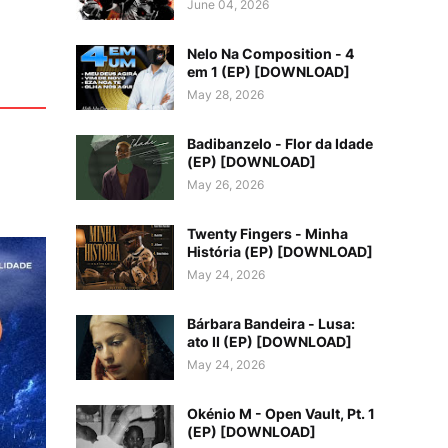
June 04, 2026
Nelo Na Composition - 4
em 1 (EP) [DOWNLOAD]
May 28, 2026
Badibanzelo - Flor da Idade
(EP) [DOWNLOAD]
May 26, 2026
Twenty Fingers - Minha
História (EP) [DOWNLOAD]
May 24, 2026
Bárbara Bandeira - Lusa:
ato II (EP) [DOWNLOAD]
May 24, 2026
Okénio M - Open Vault, Pt. 1
(EP) [DOWNLOAD]