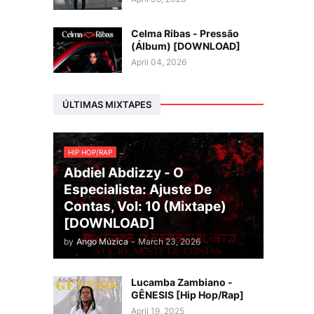
Celma Ribas - Pressão
(Álbum) [DOWNLOAD]
April 04, 2026
ÚLTIMAS MIXTAPES
HIP HOP/RAP
Abdiel Abdizzy - O
Especialista: Ajuste De
Contas, Vol: 10 (Mixtape)
[DOWNLOAD]
by
Ango Múzica
-
March 23, 2026
Lucamba Zambiano -
GÊNESIS [Hip Hop/Rap]
April 19, 2025