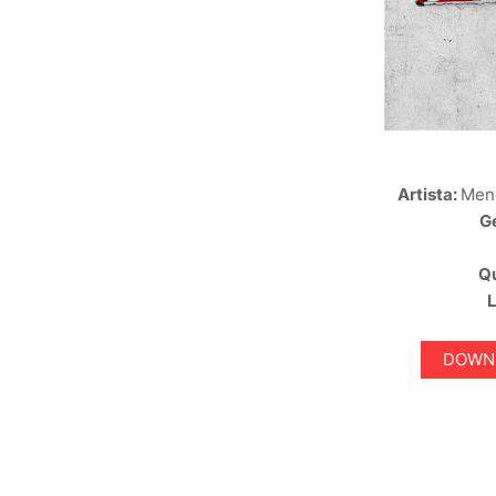
Artista:
Mend
G
Q
DOWNL