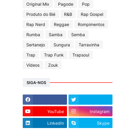
Original Mix
Pagode
Pop
Produto do Bié
R&B
Rap Gospel
Rap Nerd
Reggae
Rompimentos
Rumba
Samba
Semba
Sertanejo
Sungura
Tarraxinha
Trap
Trap Funk
Trapsoul
Vídeos
Zouk
SIGA-NOS
YouTube
Instagram
LinkedIn
Skype