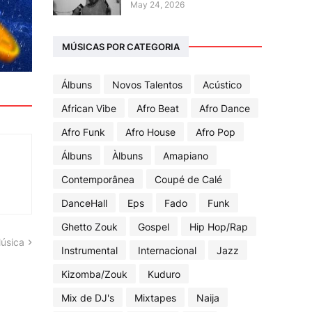
May 24, 2026
MÚSICAS POR CATEGORIA
Álbuns
Novos Talentos
Acústico
African Vibe
Afro Beat
Afro Dance
Afro Funk
Afro House
Afro Pop
Álbuns
Àlbuns
Amapiano
Contemporânea
Coupé de Calé
DanceHall
Eps
Fado
Funk
Ghetto Zouk
Gospel
Hip Hop/Rap
úsica
Instrumental
Internacional
Jazz
Kizomba/Zouk
Kuduro
Mix de DJ's
Mixtapes
Naija