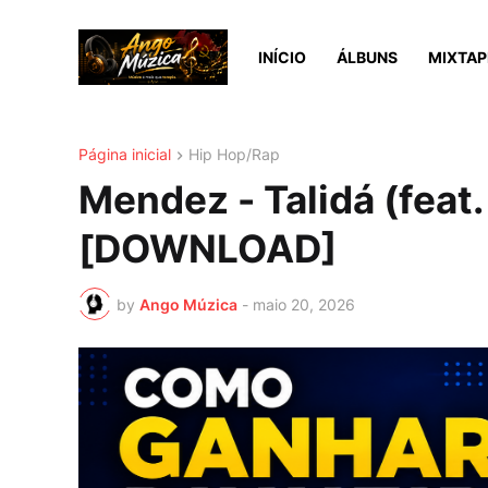
INÍCIO
ÁLBUNS
MIXTAP
Página inicial
Hip Hop/Rap
Mendez - Talidá (feat
[DOWNLOAD]
by
Ango Múzica
-
maio 20, 2026