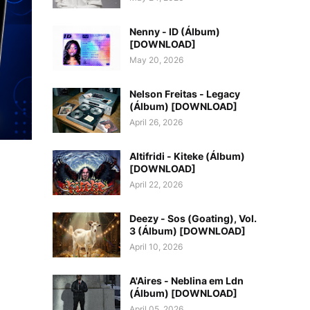
Nenny - ID (Álbum)
[DOWNLOAD]
May 20, 2026
Nelson Freitas - Legacy
(Álbum) [DOWNLOAD]
April 26, 2026
Altifridi - Kiteke (Álbum)
[DOWNLOAD]
April 22, 2026
Deezy - Sos (Goating), Vol.
3 (Álbum) [DOWNLOAD]
April 10, 2026
A'Aires - Neblina em Ldn
(Álbum) [DOWNLOAD]
April 05, 2026